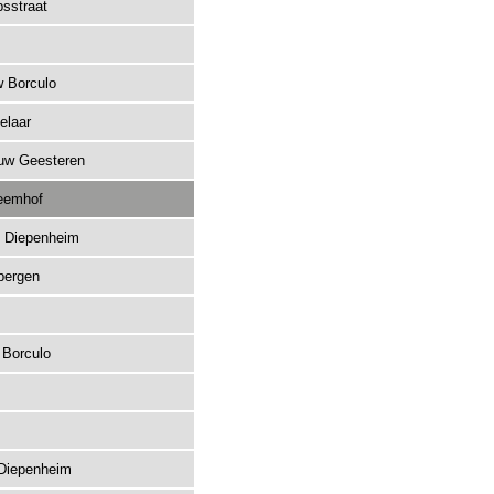
psstraat
 Borculo
elaar
ouw Geesteren
Weemhof
 Diepenheim
bergen
 Borculo
 Diepenheim